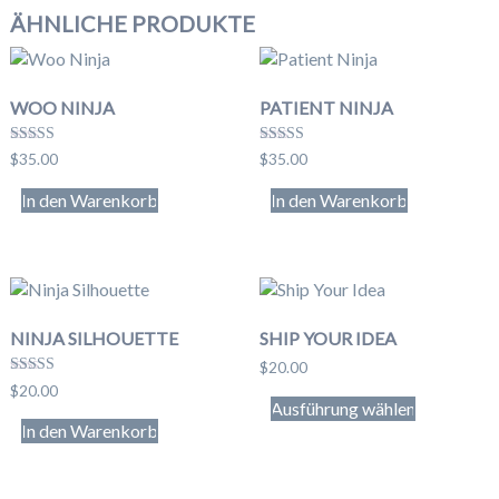
ÄHNLICHE PRODUKTE
WOO NINJA
PATIENT NINJA
Bewertet
Bewertet
$
35.00
$
35.00
mit
mit
4.50
4.67
In den Warenkorb
In den Warenkorb
von 5
von 5
NINJA SILHOUETTE
SHIP YOUR IDEA
$
20.00
Bewertet mit
$
20.00
Dieses
5.00
Ausführung wählen
von 5
Produkt
In den Warenkorb
weist
mehrere
Varianten