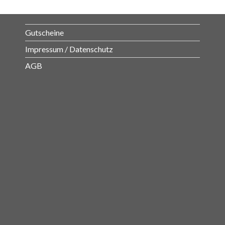
auf.
Die
Optionen
Gutscheine
können
Impressum / Datenschutz
auf
der
AGB
Produkts
gewählt
werden