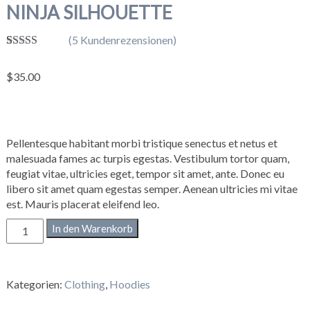
NINJA SILHOUETTE
(
5
Kundenrezensionen)
Bewertet
5
mit
4.00
$
35.00
von 5,
basierend
auf
Kundenbe
wertungen
Pellentesque habitant morbi tristique senectus et netus et
malesuada fames ac turpis egestas. Vestibulum tortor quam,
feugiat vitae, ultricies eget, tempor sit amet, ante. Donec eu
libero sit amet quam egestas semper. Aenean ultricies mi vitae
est. Mauris placerat eleifend leo.
Ninja
In den Warenkorb
Silhouette
Menge
Kategorien:
Clothing
,
Hoodies