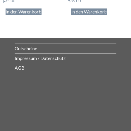
$
35.00
$
35.00
mit
mit
4.00
4.50
In den Warenkorb
In den Warenkorb
von 5
von 5
Gutscheine
Impressum / Datenschutz
AGB