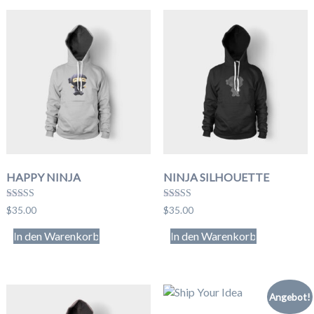
HAPPY NINJA
NINJA SILHOUETTE
Bewert
Bewertet
$
35.00
$
35.00
et mit
mit
3.00
4.00
In den Warenkorb
In den Warenkorb
von 5
von 5
Angebot!