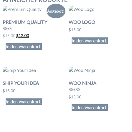
Angebot!
PREMIUM QUALITY
WOO LOGO
$
15.00
Bew
Ursprünglicher
Aktueller
$
15.00
$
12.00
ertet
In den Warenkorb
Preis
Preis
mit
In den Warenkorb
war:
ist:
2.00
von
$15.00
$12.00.
5
SHIP YOUR IDEA
WOO NINJA
$
15.00
Bewertet
$
15.00
mit
In den Warenkorb
4.00
In den Warenkorb
von 5