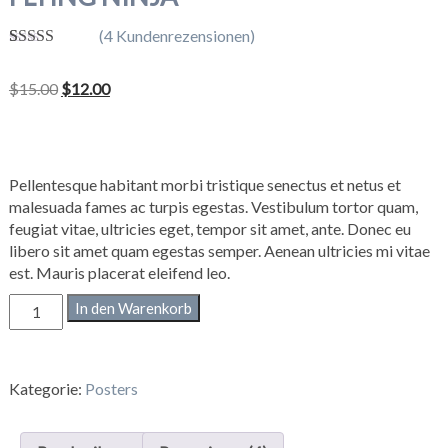
(
4
Kundenrezensionen)
Bewertet
4
mit
4.00
Ursprünglicher
Aktueller
$
15.00
$
12.00
von 5,
basierend
Preis
Preis
auf
war:
ist:
Kundenbe
$15.00
$12.00.
wertungen
Pellentesque habitant morbi tristique senectus et netus et
malesuada fames ac turpis egestas. Vestibulum tortor quam,
feugiat vitae, ultricies eget, tempor sit amet, ante. Donec eu
libero sit amet quam egestas semper. Aenean ultricies mi vitae
est. Mauris placerat eleifend leo.
Flying
In den Warenkorb
Ninja
Menge
Kategorie:
Posters