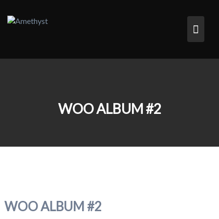
Skip
to
content
WOO ALBUM #2
WOO ALBUM #2