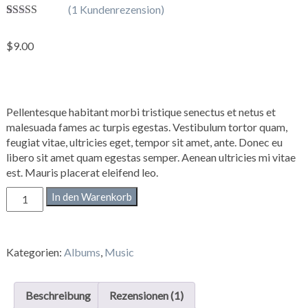
(
1
Kundenrezension)
Bewertet
1
mit
4.00
$
9.00
von 5,
basierend
auf
Kundenbe
wertung
Pellentesque habitant morbi tristique senectus et netus et
malesuada fames ac turpis egestas. Vestibulum tortor quam,
feugiat vitae, ultricies eget, tempor sit amet, ante. Donec eu
libero sit amet quam egestas semper. Aenean ultricies mi vitae
est. Mauris placerat eleifend leo.
Woo
In den Warenkorb
Album
#2
Menge
Kategorien:
Albums
,
Music
Beschreibung
Rezensionen (1)