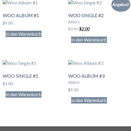
Angebot!
WOO ALBUM #1
WOO SINGLE #2
$
9.00
Bewertet
Ursprünglicher
Aktueller
$
3.00
$
2.00
mit
In den Warenkorb
Preis
Preis
4.50
In den Warenkorb
war:
ist:
von 5
$3.00
$2.00.
WOO SINGLE #1
WOO ALBUM #3
$
3.00
Bewert
$
9.00
et mit
In den Warenkorb
3.00
In den Warenkorb
von 5