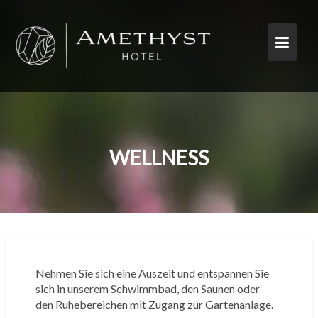
Skip
to
content
WELLNESS
Nehmen Sie sich eine Auszeit und entspannen Sie
sich in unserem Schwimmbad, den Saunen oder
den Ruhebereichen mit Zugang zur Gartenanlage.